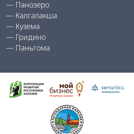
— Панозеро
— Калгалакша
— Кузема
— Гридино
— Паньгома