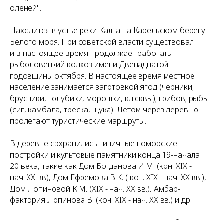
оленей".
Находится в устье реки Калга на Карельском берегу
Белого моря. При советской власти существовал
и в настоящее время продолжает работать
рыболовецкий колхоз имени Двенадцатой
годовщины октября. В настоящее время местное
население занимается заготовкой ягод (черники,
брусники, голубики, морошки, клюквы); грибов; рыбы
(сиг, камбала, треска, щука). Летом через деревню
пролегают туристические маршруты.
В деревне сохранились типичные поморские
постройки и культовые памятники конца 19-начала
20 века, такие как Дом Богданова И.М. (кон. XIX -
нач. XX вв), Дом Ефремова В.К. ( кон. XIX - нач. XX вв.),
Дом Лопиновой К.М. (XIX - нач. XX вв.), Амбар-
фактория Лопинова В. (кон. XIX - нач. XX вв.) и др.