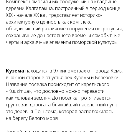
Комплекс намогильных сооружений на кладбище
деревни Калгалакша, построенный в период конце
XIX - начале ХХ вв., представляет историко-
архитектурную ценность как комплекс,
объединяющий различные сооружения некрокульта,
сохранившие до настоящего времени самобытные
черты и архаичные элементы поморской культуры.
Кузема
находится в 97 километрах от города Кемь,
в южной стороне от устья рек Куземы и Березовки.
Название поселка происходит от карельского
«Kuuzimua», что дословно можно перевести
как «еловая земля». До поселка протягивается
грунтовая дорога, а ближайший населенный пункт -
это деревня Поньгома, которая расположилась
на берегу Белого моря.
Точной даты основания поселка нет. Есть