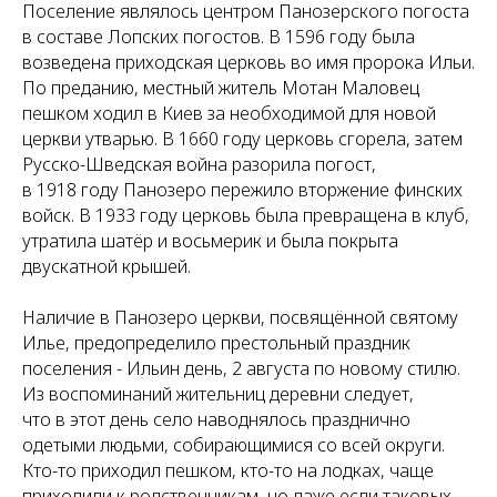
Поселение являлось центром Панозерского погоста
в составе Лопских погостов. В 1596 году была
возведена приходская церковь во имя пророка Ильи.
По преданию, местный житель Мотан Маловец
пешком ходил в Киев за необходимой для новой
церкви утварью. В 1660 году церковь сгорела, затем
Русско-Шведская война разорила погост,
в 1918 году Панозеро пережило вторжение финских
войск. В 1933 году церковь была превращена в клуб,
утратила шатёр и восьмерик и была покрыта
двускатной крышей.
Наличие в Панозеро церкви, посвящённой святому
Илье, предопределило престольный праздник
поселения - Ильин день, 2 августа по новому стилю.
Из воспоминаний жительниц деревни следует,
что в этот день село наводнялось празднично
одетыми людьми, собирающимися со всей округи.
Кто-то приходил пешком, кто-то на лодках, чаще
приходили к родственникам, но даже если таковых