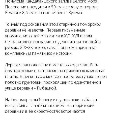
Поньгома Кандалакшского залива Белого моря.
Поселение находится в 50 км к северу от города
Кемь и в 8,6 км юго-восточнее п. Кузема.
Точный год основания этой старинной поморской
деревни не известен. Первые письменные
упоминания о ней относятся к XVI−XVII векам.
Сегодня здесь сохраняется деревянная застройка
рубежа XIX−XX веков, сама Поньгома признана
комплексным памятником истории.
Деревня расположена в месте выхода скал. Есть
дома, которые стоят прямо на природных каменных
плитах. В нескольких местах пласты выступают через
полотно грунтовки, проходящей по единственной
улице деревни – Рыбацкой.
На беломорском берегу и в устье реки рыбалка
всегда была главным занятием. На территории
деревни и в ее окрестностях встречаются