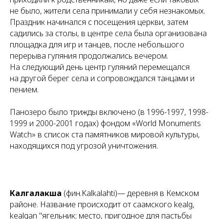
не было, жители села принимали у себя незнакомых.
Праздник начинался с посещения церкви, затем
садились за столы, в центре села была организована
площадка для игр и танцев, после небольшого
перерыва гуляния продолжались вечером.
На следующий день центр гуляний перемещался
на другой берег села и сопровождался танцами и
пением.
Панозеро было трижды включено (в 1996-1997, 1998-
1999 и 2000-2001 годах) фондом «World Monuments
Watch» в список ста памятников мировой культуры,
находящихся под угрозой уничтожения.
Калгалакша
(фин.Kalkalahti)— деревня в Кемском
районе. Название происходит от саамского kealg,
kealgan "ягельник; место, пригодное для пастьбы