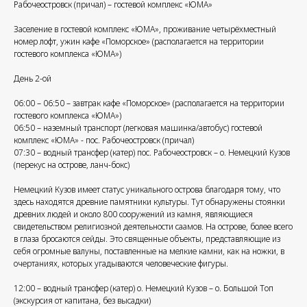
Рабочеостровск (причал) – гостевой комплекс «ЮМА»
Заселение в гостевой комплекс «ЮМА», проживание четырёхместный
номер лофт, ужин кафе «Поморское» (располагается на территории
гостевого комплекса «ЮМА»)
День 2-ой
06:00 – 06:50 – завтрак кафе «Поморское» (располагается на территории
гостевого комплекса «ЮМА»)
06:50 – наземный транспорт (легковая машинка/автобус) гостевой
комплекс «ЮМА» - пос. Рабочеостровск (причал)
07:30 – водный трансфер (катер) пос. Рабочеостровск – о. Немецкий Кузов
(перекус на острове, ланч-бокс)
Немецкий Кузов имеет статус уникального острова благодаря тому, что
здесь находятся древние памятники культуры. Тут обнаружены стоянки
древних людей и около 800 сооружений из камня, являющиеся
свидетельством религиозной деятельности саамов. На острове, более всего
в глаза бросаются сейды. Это священные объекты, представляющие из
себя огромные валуны, поставленные на мелкие камни, как на ножки, в
очертаниях, которых угадываются человеческие фигуры.
12:00 – водный трансфер (катер) о. Немецкий Кузов – о. Большой Топ
(экскурсия от капитана, без высадки)