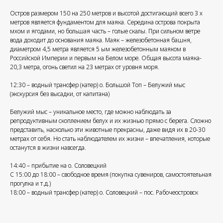
Остров размером 150 на 250 метров и высотой достигающий всего 3 х
метров является фундаментом для маяка. Середина острова покрыта
мхом и ягодами, но большая часть – голые скалы. При сильном ветре
вода доходит до основания маяка. Маяк – железобетонная башня,
диаметром 4,5 метра является 5 ым железобетонным маяком в
Российской Империи и первым на Белом море. Общая высота маяка-
20,3 метра, огонь светил на 23 метрах от уровня моря.
12:30 – водный трансфер (катер) о. Большой Топ – Белужий мыс
(экскурсия без высадки, от капитана)
Белужий мыс – уникальное место, где можно наблюдать за
репродуктивным скоплением белух и их жизнью прямо с берега. Сложно
представить, насколько эти животные прекрасны, даже видя их в 20-30
метрах от себя. Но стать наблюдателем их жизни – впечатления, которые
останутся в жизни навсегда.
14:40 – прибытие на о. Соловецкий
С 15:00 до 18:00 – свободное время (покупка сувениров, самостоятельная
прогулка и т.д.)
18:00 – водный трансфер (катер) о. Соловецкий – пос. Рабочеостровск