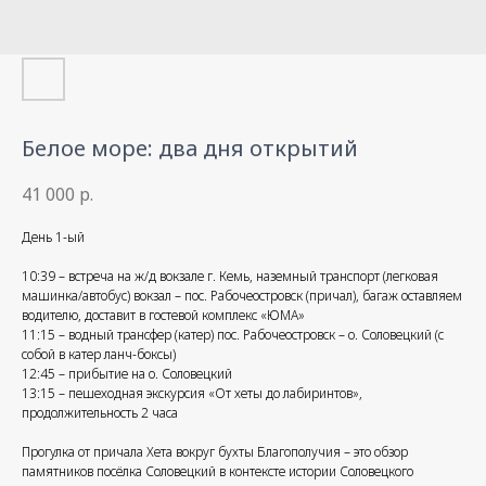
Белое море: два дня открытий
41 000
р.
День 1-ый
10:39 – встреча на ж/д вокзале г. Кемь, наземный транспорт (легковая
машинка/автобус) вокзал – пос. Рабочеостровск (причал), багаж оставляем
водителю, доставит в гостевой комплекс «ЮМА»
11:15 – водный трансфер (катер) пос. Рабочеостровск – о. Соловецкий (с
собой в катер ланч-боксы)
12:45 – прибытие на о. Соловецкий
13:15 – пешеходная экскурсия «От хеты до лабиринтов»,
продолжительность 2 часа
Прогулка от причала Хета вокруг бухты Благополучия – это обзор
памятников посёлка Соловецкий в контексте истории Соловецкого