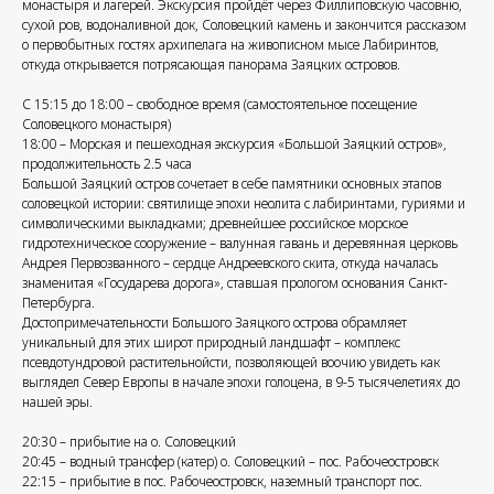
монастыря и лагерей. Экскурсия пройдёт через Филлиповскую часовню,
сухой ров, водоналивной док, Соловецкий камень и закончится рассказом
о первобытных гостях архипелага на живописном мысе Лабиринтов,
откуда открывается потрясающая панорама Заяцких островов.
С 15:15 до 18:00 – свободное время (самостоятельное посещение
Соловецкого монастыря)
18:00 – Морская и пешеходная экскурсия «Большой Заяцкий остров»,
продолжительность 2.5 часа
Большой Заяцкий остров сочетает в себе памятники основных этапов
соловецкой истории: святилище эпохи неолита с лабиринтами, гуриями и
символическими выкладками; древнейшее российское морское
гидротехническое сооружение – валунная гавань и деревянная церковь
Андрея Первозванного – сердце Андреевского скита, откуда началась
знаменитая «Государева дорога», ставшая прологом основания Санкт-
Петербурга.
Достопримечательности Большого Заяцкого острова обрамляет
уникальный для этих широт природный ландшафт – комплекс
псевдотундровой растительнойсти, позволяющей воочию увидеть как
выглядел Север Европы в начале эпохи голоцена, в 9-5 тысячелетиях до
нашей эры.
20:30 – прибытие на о. Соловецкий
20:45 – водный трансфер (катер) о. Соловецкий – пос. Рабочеостровск
22:15 – прибытие в пос. Рабочеостровск, наземный транспорт пос.