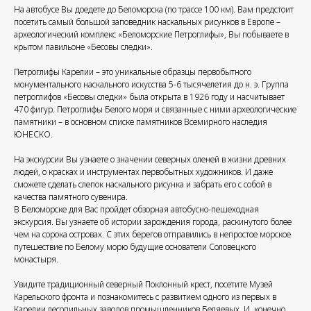
На автобусе Вы доедете до Беломорска (по трассе 100 км). Вам предстоит
посетить самый большой заповедник наскальных рисунков в Европе –
археологический комплекс «Беломорские Петроглифы», Вы побываете в
крытом павильоне «Бесовы следки».
Петроглифы Карелии – это уникальные образцы первобытного
монументального наскального искусства 5-6 тысячелетия до н. э. Группа
петроглифов «Бесовы следки» была открыта в 1926 году и насчитывает
470 фигур. Петроглифы Белого моря и связанные с ними археологические
памятники – в основном списке памятников Всемирного наследия
ЮНЕСКО.
На экскурсии Вы узнаете о значении северных оленей в жизни древних
людей, о красках и инструментах первобытных художников. И даже
сможете сделать слепок наскального рисунка и забрать его с собой в
качества памятного сувенира.
В Беломорске для Вас пройдет обзорная автобусно-пешеходная
экскурсия. Вы узнаете об истории зарождения города, раскинутого более
чем на сорока островах. С этих берегов отправились в непростое морское
путешествие по Белому морю будущие основатели Соловецкого
монастыря.
Увидите традиционный северный Поклонный крест, посетите Музей
Карельского фронта и познакомитесь с развитием одного из первых в
Карелии лесопильных заводов промышленников Беляевых. И, конечно,